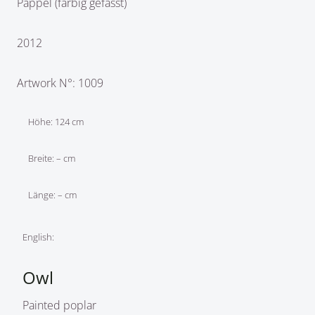
Pappel (farbig gefasst)
2012
Artwork N°: 1009
Höhe: 124 cm
Breite: – cm
Länge: – cm
English:
Owl
Painted poplar