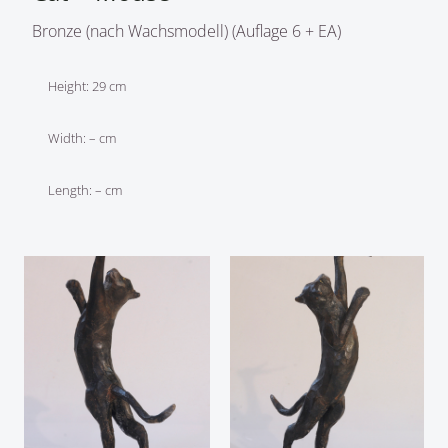
Bronze (nach Wachsmodell) (Auflage 6 + EA)
Height: 29 cm
Width: – cm
Length: – cm