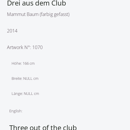
Drei aus dem Club
Mammut Baum (farbig gefasst)
2014
Artwork N°: 1070
Höhe: 166 cm
Breite: NULL cm
Länge: NULL cm
English:
Three out of the club