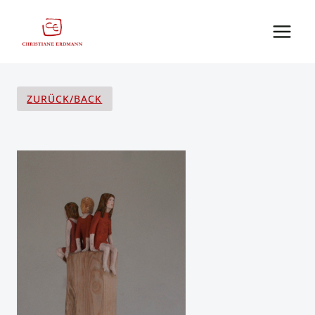
Zum
Inhalt
springen
ZURÜCK/BACK