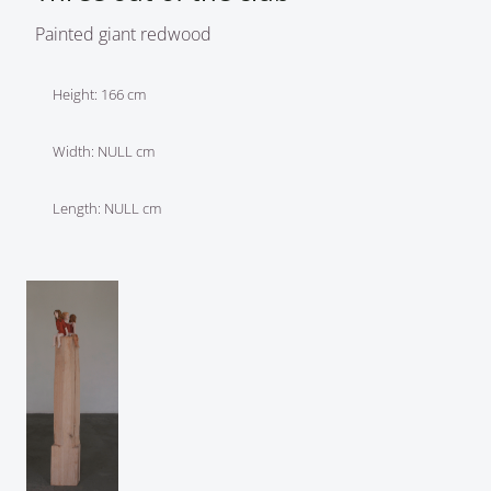
Painted giant redwood
Height: 166 cm
Width: NULL cm
Length: NULL cm