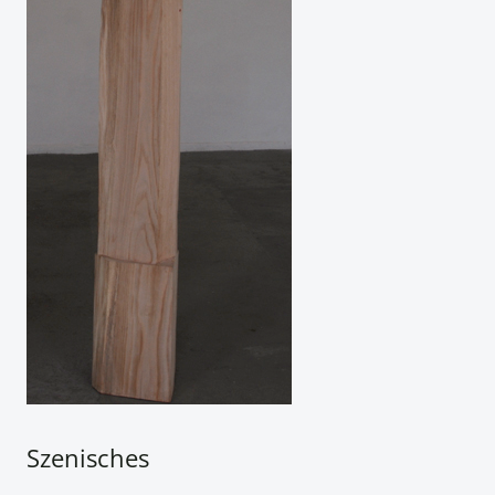
Szenisches